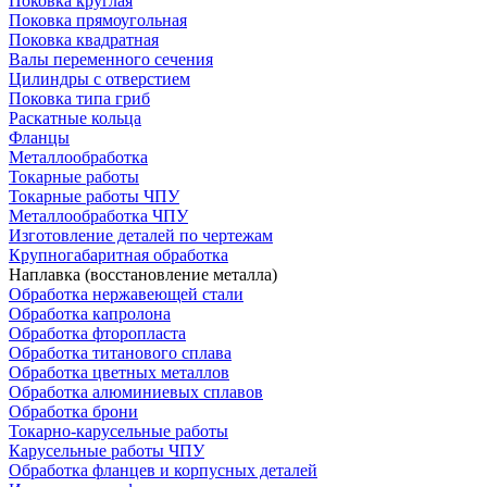
Поковка круглая
Поковка прямоугольная
Поковка квадратная
Валы переменного сечения
Цилиндры с отверстием
Поковка типа гриб
Раскатные кольца
Фланцы
Металлообработка
Токарные работы
Токарные работы ЧПУ
Металлообработка ЧПУ
Изготовление деталей по чертежам
Крупногабаритная обработка
Наплавка (восстановление металла)
Обработка нержавеющей стали
Обработка капролона
Обработка фторопласта
Обработка титанового сплава
Обработка цветных металлов
Обработка алюминиевых сплавов
Обработка брони
Токарно-карусельные работы
Карусельные работы ЧПУ
Обработка фланцев и корпусных деталей