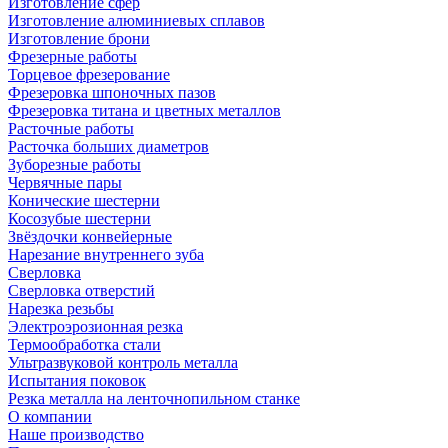
Изготовление сфер
Изготовление алюминиевых сплавов
Изготовление брони
Фрезерные работы
Торцевое фрезерование
Фрезеровка шпоночных пазов
Фрезеровка титана и цветных металлов
Расточные работы
Расточка больших диаметров
Зуборезные работы
Червячные пары
Конические шестерни
Косозубые шестерни
Звёздочки конвейерные
Нарезание внутреннего зуба
Сверловка
Сверловка отверстий
Нарезка резьбы
Электроэрозионная резка
Термообработка стали
Ультразвуковой контроль металла
Испытания поковок
Резка металла на ленточнопильном станке
О компании
Наше производство