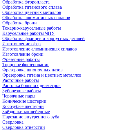
Обработка фторопласта
Обработка титанового сплава
Обработка цветных металлов
Обработка алюминиевых сплавов
Обработка брони
Токарно-карусельные работы
Карусельные работы ЧПУ
Обработка фланцев и корпусных деталей
Изготовление сфер
Изготовление алюминиевых сплавов
Изготовление брони
Фрезерные работы
Торцевое фрезерование
Фрезеровка шпоночных пазов
Фрезеровка титана и цветных металлов
Расточные работы
Расточка больших диаметров
Зуборезные работы
Червячные пары
Конические шестерни
Косозубые шестерни
Звёздочки конвейерные
Нарезание внутреннего зуба
Сверловка
Сверловка отверстий