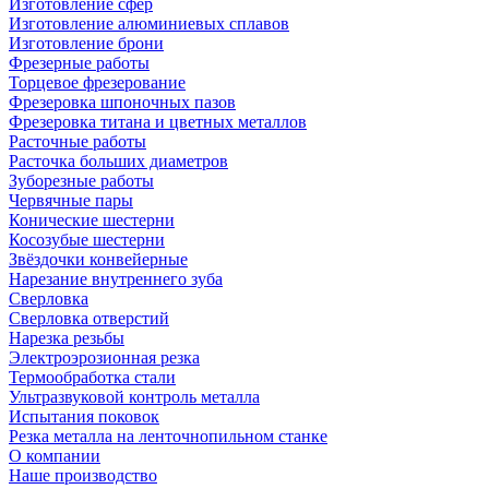
Изготовление сфер
Изготовление алюминиевых сплавов
Изготовление брони
Фрезерные работы
Торцевое фрезерование
Фрезеровка шпоночных пазов
Фрезеровка титана и цветных металлов
Расточные работы
Расточка больших диаметров
Зуборезные работы
Червячные пары
Конические шестерни
Косозубые шестерни
Звёздочки конвейерные
Нарезание внутреннего зуба
Сверловка
Сверловка отверстий
Нарезка резьбы
Электроэрозионная резка
Термообработка стали
Ультразвуковой контроль металла
Испытания поковок
Резка металла на ленточнопильном станке
О компании
Наше производство