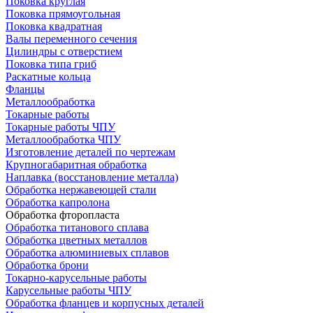
Поковка круглая
Поковка прямоугольная
Поковка квадратная
Валы переменного сечения
Цилиндры с отверстием
Поковка типа гриб
Раскатные кольца
Фланцы
Металлообработка
Токарные работы
Токарные работы ЧПУ
Металлообработка ЧПУ
Изготовление деталей по чертежам
Крупногабаритная обработка
Наплавка (восстановление металла)
Обработка нержавеющей стали
Обработка капролона
Обработка фторопласта
Обработка титанового сплава
Обработка цветных металлов
Обработка алюминиевых сплавов
Обработка брони
Токарно-карусельные работы
Карусельные работы ЧПУ
Обработка фланцев и корпусных деталей