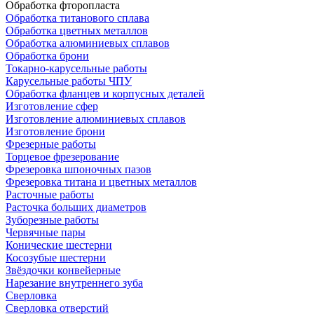
Обработка фторопласта
Обработка титанового сплава
Обработка цветных металлов
Обработка алюминиевых сплавов
Обработка брони
Токарно-карусельные работы
Карусельные работы ЧПУ
Обработка фланцев и корпусных деталей
Изготовление сфер
Изготовление алюминиевых сплавов
Изготовление брони
Фрезерные работы
Торцевое фрезерование
Фрезеровка шпоночных пазов
Фрезеровка титана и цветных металлов
Расточные работы
Расточка больших диаметров
Зуборезные работы
Червячные пары
Конические шестерни
Косозубые шестерни
Звёздочки конвейерные
Нарезание внутреннего зуба
Сверловка
Сверловка отверстий