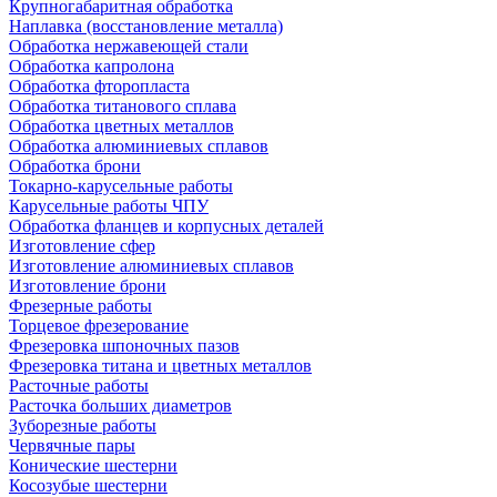
Крупногабаритная обработка
Наплавка (восстановление металла)
Обработка нержавеющей стали
Обработка капролона
Обработка фторопласта
Обработка титанового сплава
Обработка цветных металлов
Обработка алюминиевых сплавов
Обработка брони
Токарно-карусельные работы
Карусельные работы ЧПУ
Обработка фланцев и корпусных деталей
Изготовление сфер
Изготовление алюминиевых сплавов
Изготовление брони
Фрезерные работы
Торцевое фрезерование
Фрезеровка шпоночных пазов
Фрезеровка титана и цветных металлов
Расточные работы
Расточка больших диаметров
Зуборезные работы
Червячные пары
Конические шестерни
Косозубые шестерни