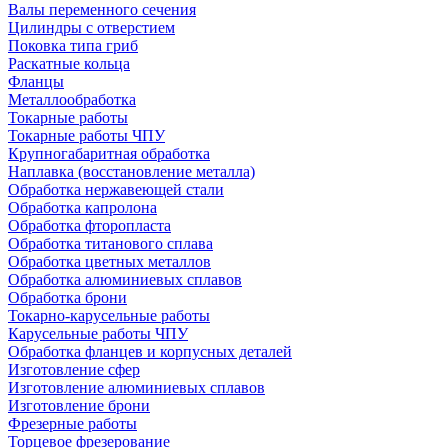
Валы переменного сечения
Цилиндры с отверстием
Поковка типа гриб
Раскатные кольца
Фланцы
Металлообработка
Токарные работы
Токарные работы ЧПУ
Крупногабаритная обработка
Наплавка (восстановление металла)
Обработка нержавеющей стали
Обработка капролона
Обработка фторопласта
Обработка титанового сплава
Обработка цветных металлов
Обработка алюминиевых сплавов
Обработка брони
Токарно-карусельные работы
Карусельные работы ЧПУ
Обработка фланцев и корпусных деталей
Изготовление сфер
Изготовление алюминиевых сплавов
Изготовление брони
Фрезерные работы
Торцевое фрезерование