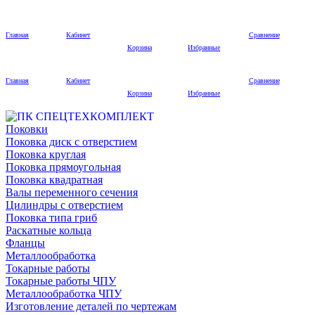
Главная
Кабинет
Сравнение
Корзина
Избранные
Главная
Кабинет
Сравнение
Корзина
Избранные
Поковки
Поковка диск с отверстием
Поковка круглая
Поковка прямоугольная
Поковка квадратная
Валы переменного сечения
Цилиндры с отверстием
Поковка типа гриб
Раскатные кольца
Фланцы
Металлообработка
Токарные работы
Токарные работы ЧПУ
Металлообработка ЧПУ
Изготовление деталей по чертежам