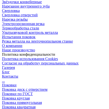
Звёздочки конвейерные
Нарезание внутреннего зуба
Сверловка
Сверловка отверстий
Нарезка резьбы
Электроэрозионная резка
Термообработка стали
Ультразвуковой контроль металла
Испытания поковок
Резка металла на ленточнопильном станке
О компании
Наше производство
Политика конфиденциальности
Политика использования Cookies
Согласие на обработку персональных данных
Галерея
Блог
Контакты
...
Поковки
Поковка диск с отверстием
Поковки по ГОСТ
Поковка круглая
Поковка прямоугольная
Поковка квадратная