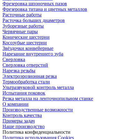
Фрезеровка шпоночных пазов
Фрезеровка титана и цветных металлов
Расточные работы
Расточка больших диаметров
Зуборезные работы
Червячные пары
Конические шестерни
Косозубые шестерни
Звёздочки конвейерные
Нарезание внутреннего зуба
Сверловка
Сверловка отверстий
Нарезка резьбы
Электроэрозионная резка
Термообработка стали
Ультразвуковой контроль металла
Испытания поковок
Резка металла на ленточнопильном станке
О компании
Производственные возможности
Контроль качества
Примеры задач
Наше производство
Политика конфиденциальности
Политика использования Cookies