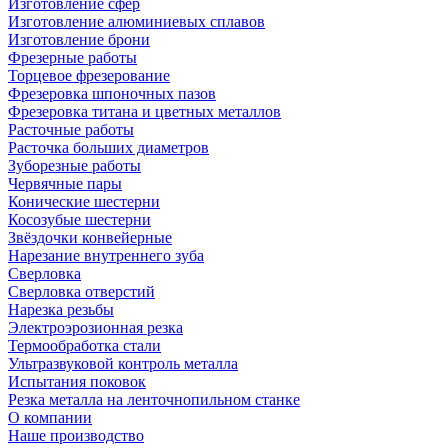
Изготовление сфер
Изготовление алюминиевых сплавов
Изготовление брони
Фрезерные работы
Торцевое фрезерование
Фрезеровка шпоночных пазов
Фрезеровка титана и цветных металлов
Расточные работы
Расточка больших диаметров
Зуборезные работы
Червячные пары
Конические шестерни
Косозубые шестерни
Звёздочки конвейерные
Нарезание внутреннего зуба
Сверловка
Сверловка отверстий
Нарезка резьбы
Электроэрозионная резка
Термообработка стали
Ультразвуковой контроль металла
Испытания поковок
Резка металла на ленточнопильном станке
О компании
Наше производство