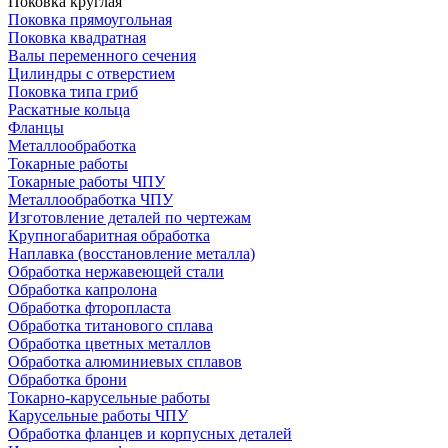
Поковка круглая
Поковка прямоугольная
Поковка квадратная
Валы переменного сечения
Цилиндры с отверстием
Поковка типа гриб
Раскатные кольца
Фланцы
Металлообработка
Токарные работы
Токарные работы ЧПУ
Металлообработка ЧПУ
Изготовление деталей по чертежам
Крупногабаритная обработка
Наплавка (восстановление металла)
Обработка нержавеющей стали
Обработка капролона
Обработка фторопласта
Обработка титанового сплава
Обработка цветных металлов
Обработка алюминиевых сплавов
Обработка брони
Токарно-карусельные работы
Карусельные работы ЧПУ
Обработка фланцев и корпусных деталей