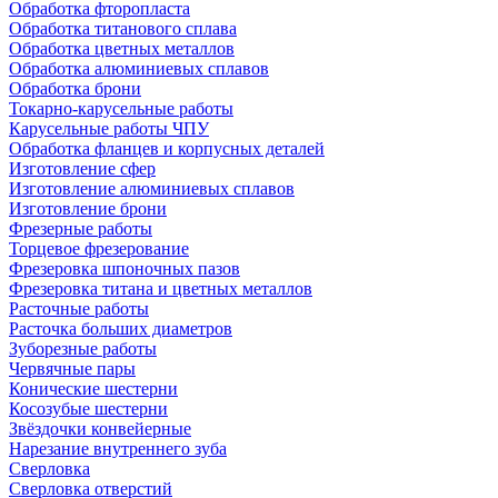
Обработка фторопласта
Обработка титанового сплава
Обработка цветных металлов
Обработка алюминиевых сплавов
Обработка брони
Токарно-карусельные работы
Карусельные работы ЧПУ
Обработка фланцев и корпусных деталей
Изготовление сфер
Изготовление алюминиевых сплавов
Изготовление брони
Фрезерные работы
Торцевое фрезерование
Фрезеровка шпоночных пазов
Фрезеровка титана и цветных металлов
Расточные работы
Расточка больших диаметров
Зуборезные работы
Червячные пары
Конические шестерни
Косозубые шестерни
Звёздочки конвейерные
Нарезание внутреннего зуба
Сверловка
Сверловка отверстий