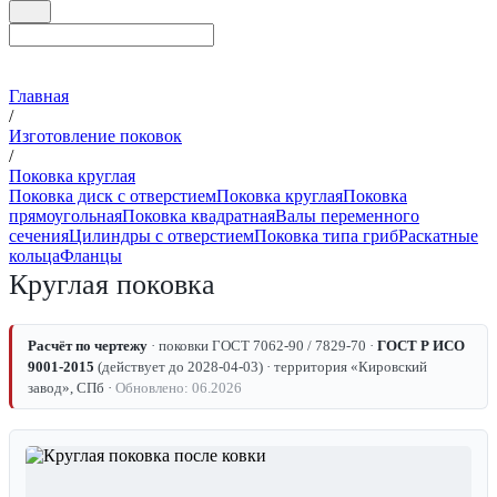
Главная
/
Изготовление поковок
/
Поковка круглая
Поковка диск с отверстием
Поковка круглая
Поковка
прямоугольная
Поковка квадратная
Валы переменного
сечения
Цилиндры с отверстием
Поковка типа гриб
Раскатные
кольца
Фланцы
Круглая поковка
Расчёт по чертежу
· поковки ГОСТ 7062-90 / 7829-70 ·
ГОСТ Р ИСО
9001-2015
(действует до 2028-04-03) · территория «Кировский
завод», СПб ·
Обновлено: 06.2026