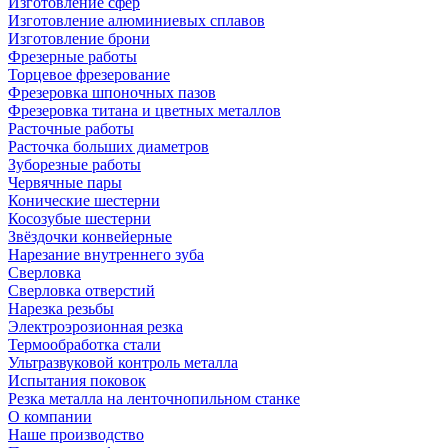
Изготовление сфер
Изготовление алюминиевых сплавов
Изготовление брони
Фрезерные работы
Торцевое фрезерование
Фрезеровка шпоночных пазов
Фрезеровка титана и цветных металлов
Расточные работы
Расточка больших диаметров
Зуборезные работы
Червячные пары
Конические шестерни
Косозубые шестерни
Звёздочки конвейерные
Нарезание внутреннего зуба
Сверловка
Сверловка отверстий
Нарезка резьбы
Электроэрозионная резка
Термообработка стали
Ультразвуковой контроль металла
Испытания поковок
Резка металла на ленточнопильном станке
О компании
Наше производство