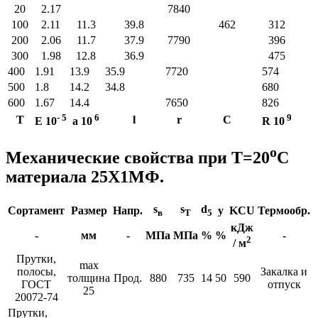
20
2.17
7840
100
2.11
11.3
39.8
462
312
200
2.06
11.7
37.9
7790
396
300
1.98
12.8
36.9
475
400
1.91
13.9
35.9
7720
574
500
1.8
14.2
34.8
680
600
1.67
14.4
7650
826
- 5
6
9
T
l
r
C
E 10
a
10
R 10
o
Механические свойства при Т=20
С
материала 25Х1МФ.
s
s
d
Сортамент
Размер
Напр.
y
KCU
Термообр.
в
T
5
кДж
-
мм
-
МПа
МПа
%
%
-
2
/ м
Прутки,
max
полосы,
Закалка и
толщина
Прод.
880
735
14
50
590
ГОСТ
отпуск
25
20072-74
Прутки,