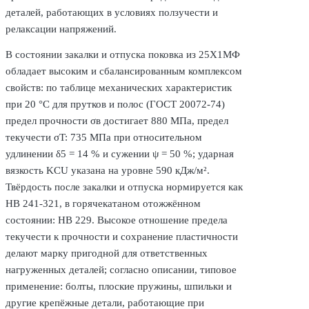
деталей, работающих в условиях ползучести и
релаксации напряжений.
В состоянии закалки и отпуска поковка из 25Х1МФ
обладает высоким и сбалансированным комплексом
свойств: по таблице механических характеристик
при 20 °C для прутков и полос (ГОСТ 20072-74)
предел прочности σв достигает 880 МПа, предел
текучести σT: 735 МПа при относительном
удлинении δ5 = 14 % и сужении ψ = 50 %; ударная
вязкость KCU указана на уровне 590 кДж/м².
Твёрдость после закалки и отпуска нормируется как
HB 241-321, в горячекатаном отожжённом
состоянии: HB 229. Высокое отношение предела
текучести к прочности и сохранение пластичности
делают марку пригодной для ответственных
нагруженных деталей; согласно описании, типовое
применение: болты, плоские пружины, шпильки и
другие крепёжные детали, работающие при