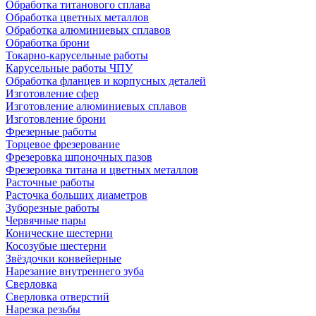
Обработка титанового сплава
Обработка цветных металлов
Обработка алюминиевых сплавов
Обработка брони
Токарно-карусельные работы
Карусельные работы ЧПУ
Обработка фланцев и корпусных деталей
Изготовление сфер
Изготовление алюминиевых сплавов
Изготовление брони
Фрезерные работы
Торцевое фрезерование
Фрезеровка шпоночных пазов
Фрезеровка титана и цветных металлов
Расточные работы
Расточка больших диаметров
Зуборезные работы
Червячные пары
Конические шестерни
Косозубые шестерни
Звёздочки конвейерные
Нарезание внутреннего зуба
Сверловка
Сверловка отверстий
Нарезка резьбы