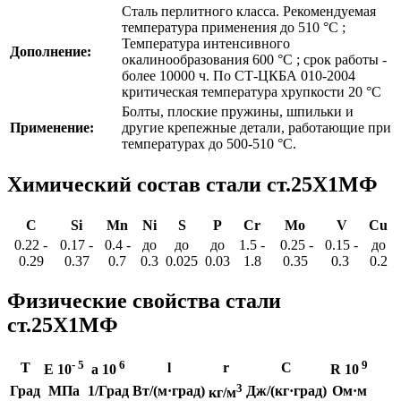
Сталь перлитного класса. Рекомендуемая
температура применения до 510 °С ;
Температура интенсивного
Дополнение:
окалинообразования 600 °С ; срок работы -
более 10000 ч. По СТ-ЦКБА 010-2004
критическая температура хрупкости 20 °С
Болты, плоские пружины, шпильки и
Применение:
другие крепежные детали, работающие при
температурах до 500-510 °С.
Химический состав стали ст.25Х1МФ
C
Si
Mn
Ni
S
P
Cr
Mo
V
Cu
0.22 -
0.17 -
0.4 -
до
до
до
1.5 -
0.25 -
0.15 -
до
0.29
0.37
0.7
0.3
0.025
0.03
1.8
0.35
0.3
0.2
Физические свойства стали
ст.25Х1МФ
- 5
6
9
T
l
r
C
E 10
a
10
R 10
3
Град
МПа
1/Град
Вт/(м·град)
Дж/(кг·град)
Ом·м
кг/м