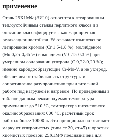
применение
Сталь 25Х1МФ (ЭИ10) относится к легированным
теплоустойчивым сталям перлитного класса и в
описании классифицируется как жаропрочная
релаксационностойкая. Её отличает комплексное
легирование хромом (Cr 1,5-1,8 %), молибденом
(Mo 0,25-0,35 %) и ванадием (V 0,15-0,3 %) при
умеренном содержании углерода (C 0,22-0,29 %);
именно карбидообразующие Cr-Mo-V, а не углерод,
обеспечивают стабильность структуры и
сопротивление разупрочнению при длительной
работе под нагрузкой и нагревом. По приведённым в
таблице данным рекомендуемая температура
применения: до 510 °C, температура интенсивного
окалинообразования: 600 °C, расчётный срок
работы: более 10000 ч. Это принципиально отличает
марку от углеродистых (типа ст.20, ст.45) и простых
хромистых поковок: 25Х1МФ предназначена для