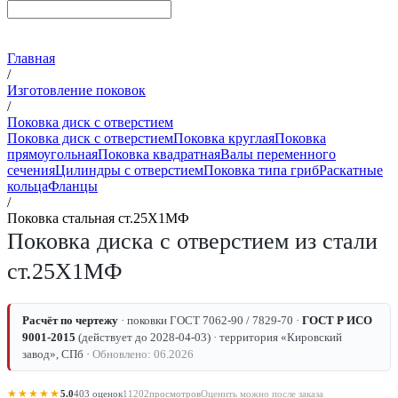
Главная
/
Изготовление поковок
/
Поковка диск с отверстием
Поковка диск с отверстием
Поковка круглая
Поковка
прямоугольная
Поковка квадратная
Валы переменного
сечения
Цилиндры с отверстием
Поковка типа гриб
Раскатные
кольца
Фланцы
/
Поковка стальная ст.25Х1МФ
Поковка диска с отверстием из стали
ст.25Х1МФ
Расчёт по чертежу
· поковки ГОСТ 7062-90 / 7829-70 ·
ГОСТ Р ИСО
9001-2015
(действует до 2028-04-03) · территория «Кировский
завод», СПб ·
Обновлено: 06.2026
★★★★★
5.0
403 оценок
11202
просмотров
Оценить можно после заказа