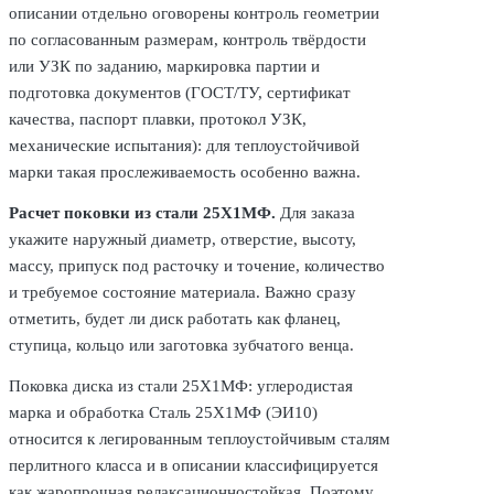
описании отдельно оговорены контроль геометрии
по согласованным размерам, контроль твёрдости
или УЗК по заданию, маркировка партии и
подготовка документов (ГОСТ/ТУ, сертификат
качества, паспорт плавки, протокол УЗК,
механические испытания): для теплоустойчивой
марки такая прослеживаемость особенно важна.
Расчет поковки из стали 25Х1МФ.
Для заказа
укажите наружный диаметр, отверстие, высоту,
массу, припуск под расточку и точение, количество
и требуемое состояние материала. Важно сразу
отметить, будет ли диск работать как фланец,
ступица, кольцо или заготовка зубчатого венца.
Поковка диска из стали 25Х1МФ: углеродистая
марка и обработка Сталь 25Х1МФ (ЭИ10)
относится к легированным теплоустойчивым сталям
перлитного класса и в описании классифицируется
как жаропрочная релаксационностойкая. Поэтому