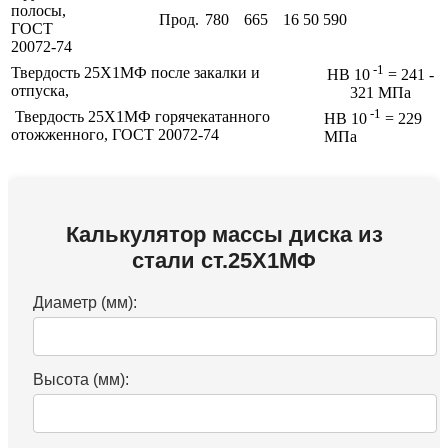
полосы,
Прод.
780
665
16
50
590
ГОСТ
20072-74
-1
Твердость 25Х1МФ после закалки и
HB 10
= 241 -
отпуска,
321 МПа
-1
Твердость 25Х1МФ горячекатанного
HB 10
= 229
отожженного, ГОСТ 20072-74
МПа
Калькулятор массы диска из
стали ст.25Х1МФ
Диаметр (мм):
Высота (мм):