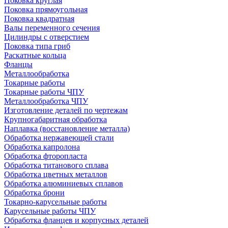
Поковка круглая
Поковка прямоугольная
Поковка квадратная
Валы переменного сечения
Цилиндры с отверстием
Поковка типа гриб
Раскатные кольца
Фланцы
Металлообработка
Токарные работы
Токарные работы ЧПУ
Металлообработка ЧПУ
Изготовление деталей по чертежам
Крупногабаритная обработка
Наплавка (восстановление металла)
Обработка нержавеющей стали
Обработка капролона
Обработка фторопласта
Обработка титанового сплава
Обработка цветных металлов
Обработка алюминиевых сплавов
Обработка брони
Токарно-карусельные работы
Карусельные работы ЧПУ
Обработка фланцев и корпусных деталей