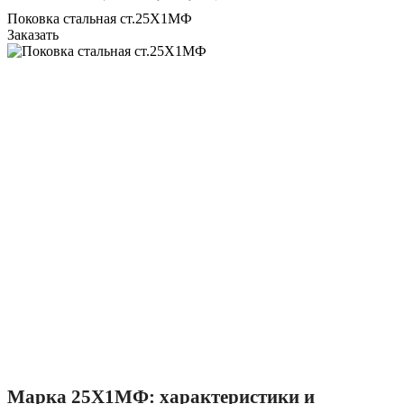
Поковка стальная ст.25Х1МФ
Заказать
3
З
Марка 25Х1МФ: характеристики и