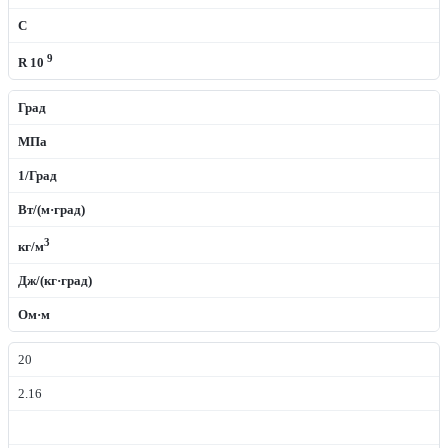
C
9
R 10
Град
МПа
1/Град
Вт/(м·град)
3
кг/м
Дж/(кг·град)
Ом·м
20
2.16