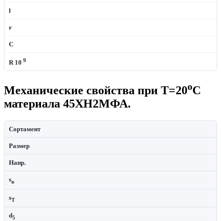
l
r
C
9
R 10
o
Механические свойства при Т=20
С
материала 45ХН2МФА.
Сортамент
Размер
Напр.
s
в
s
T
d
5