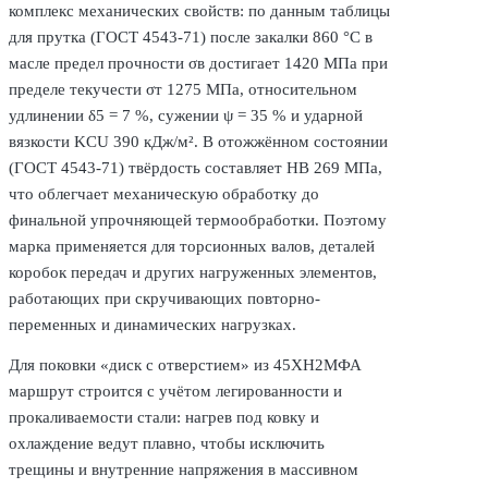
комплекс механических свойств: по данным таблицы
для прутка (ГОСТ 4543-71) после закалки 860 °C в
масле предел прочности σв достигает 1420 МПа при
пределе текучести σт 1275 МПа, относительном
удлинении δ5 = 7 %, сужении ψ = 35 % и ударной
вязкости KCU 390 кДж/м². В отожжённом состоянии
(ГОСТ 4543-71) твёрдость составляет HB 269 МПа,
что облегчает механическую обработку до
финальной упрочняющей термообработки. Поэтому
марка применяется для торсионных валов, деталей
коробок передач и других нагруженных элементов,
работающих при скручивающих повторно-
переменных и динамических нагрузках.
Для поковки «диск с отверстием» из 45ХН2МФА
маршрут строится с учётом легированности и
прокаливаемости стали: нагрев под ковку и
охлаждение ведут плавно, чтобы исключить
трещины и внутренние напряжения в массивном