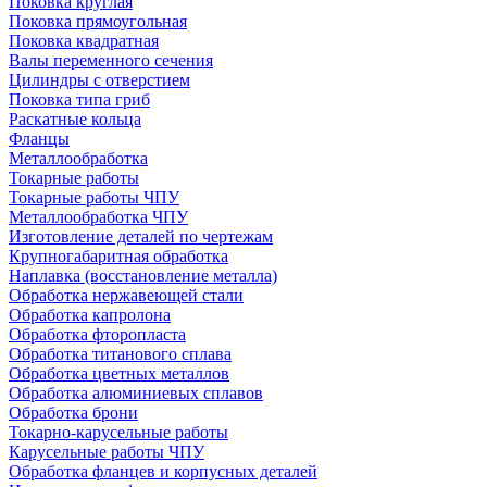
Поковка круглая
Поковка прямоугольная
Поковка квадратная
Валы переменного сечения
Цилиндры с отверстием
Поковка типа гриб
Раскатные кольца
Фланцы
Металлообработка
Токарные работы
Токарные работы ЧПУ
Металлообработка ЧПУ
Изготовление деталей по чертежам
Крупногабаритная обработка
Наплавка (восстановление металла)
Обработка нержавеющей стали
Обработка капролона
Обработка фторопласта
Обработка титанового сплава
Обработка цветных металлов
Обработка алюминиевых сплавов
Обработка брони
Токарно-карусельные работы
Карусельные работы ЧПУ
Обработка фланцев и корпусных деталей