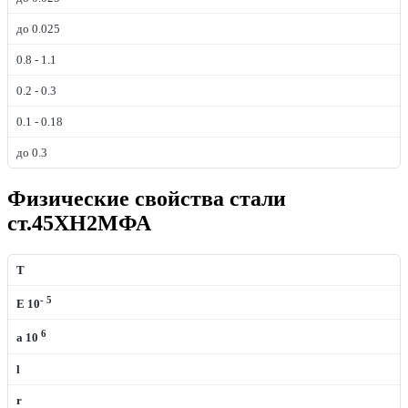
до 0.025
0.8 - 1.1
0.2 - 0.3
0.1 - 0.18
до 0.3
Физические свойства стали
ст.45ХН2МФА
T
- 5
E 10
6
a
10
l
r