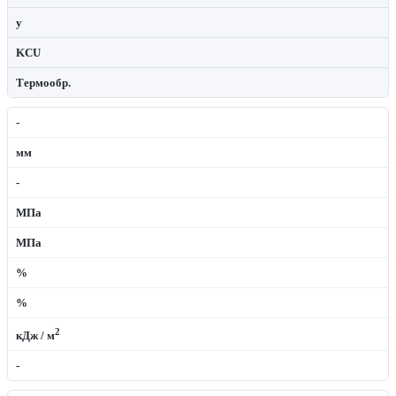
y
KCU
Термообр.
-
мм
-
МПа
МПа
%
%
2
кДж / м
-