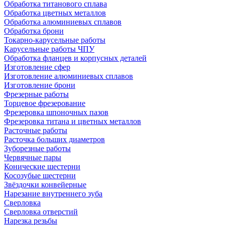
Обработка титанового сплава
Обработка цветных металлов
Обработка алюминиевых сплавов
Обработка брони
Токарно-карусельные работы
Карусельные работы ЧПУ
Обработка фланцев и корпусных деталей
Изготовление сфер
Изготовление алюминиевых сплавов
Изготовление брони
Фрезерные работы
Торцевое фрезерование
Фрезеровка шпоночных пазов
Фрезеровка титана и цветных металлов
Расточные работы
Расточка больших диаметров
Зуборезные работы
Червячные пары
Конические шестерни
Косозубые шестерни
Звёздочки конвейерные
Нарезание внутреннего зуба
Сверловка
Сверловка отверстий
Нарезка резьбы