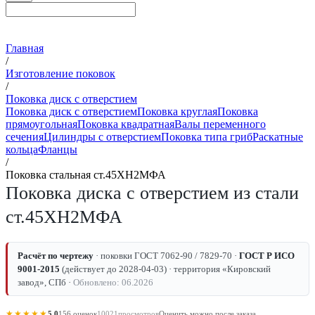
Главная
/
Изготовление поковок
/
Поковка диск с отверстием
Поковка диск с отверстием
Поковка круглая
Поковка
прямоугольная
Поковка квадратная
Валы переменного
сечения
Цилиндры с отверстием
Поковка типа гриб
Раскатные
кольца
Фланцы
/
Поковка стальная ст.45ХН2МФА
Поковка диска с отверстием из стали
ст.45ХН2МФА
Расчёт по чертежу
· поковки ГОСТ 7062-90 / 7829-70 ·
ГОСТ Р ИСО
9001-2015
(действует до 2028-04-03) · территория «Кировский
завод», СПб ·
Обновлено: 06.2026
★★★★★
5.0
156 оценок
10021
просмотров
Оценить можно после заказа