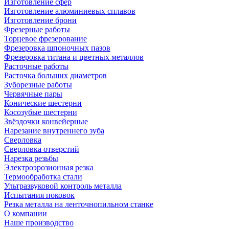
Изготовление сфер
Изготовление алюминиевых сплавов
Изготовление брони
Фрезерные работы
Торцевое фрезерование
Фрезеровка шпоночных пазов
Фрезеровка титана и цветных металлов
Расточные работы
Расточка больших диаметров
Зуборезные работы
Червячные пары
Конические шестерни
Косозубые шестерни
Звёздочки конвейерные
Нарезание внутреннего зуба
Сверловка
Сверловка отверстий
Нарезка резьбы
Электроэрозионная резка
Термообработка стали
Ультразвуковой контроль металла
Испытания поковок
Резка металла на ленточнопильном станке
О компании
Наше производство