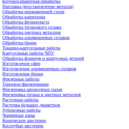
Крупногабаритная обработка
Наплавка (восстановление металла)
Обработка нержавеющей стали
Обработка капролона
Обработка фторопласта
Обработка титанового сплава
Обработка цветных металлов
Обработка алюминиевых сплавов
Обработка брони
Токарно-карусельные работы
Карусельные работы ЧПУ
Обработка фланцев и корпусных деталей
Изготовление сфер
Изготовление алюминиевых сплавов
Изготовление брони
Фрезерные работы
Торцевое фрезерование
Фрезеровка шпоночных пазов
Фрезеровка титана и цветных металлов
Расточные работы
Расточка больших диаметров
Зуборезные работы
Червячные пары
Конические шестерни
Косозубые шестерни