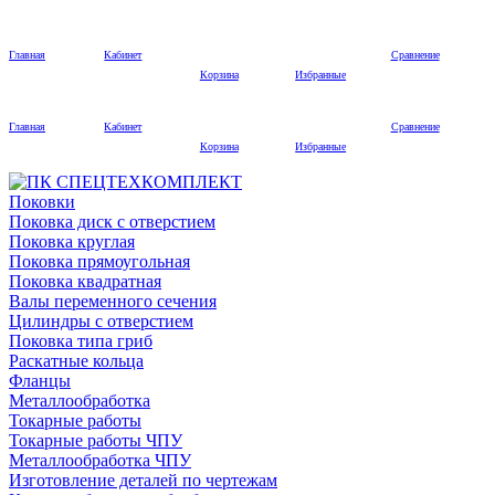
Главная
Кабинет
Сравнение
Корзина
Избранные
Главная
Кабинет
Сравнение
Корзина
Избранные
Поковки
Поковка диск с отверстием
Поковка круглая
Поковка прямоугольная
Поковка квадратная
Валы переменного сечения
Цилиндры с отверстием
Поковка типа гриб
Раскатные кольца
Фланцы
Металлообработка
Токарные работы
Токарные работы ЧПУ
Металлообработка ЧПУ
Изготовление деталей по чертежам