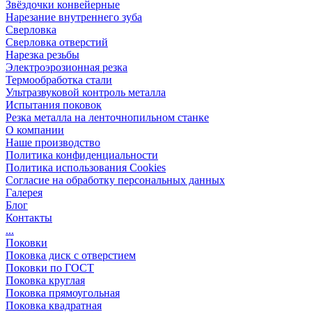
Звёздочки конвейерные
Нарезание внутреннего зуба
Сверловка
Сверловка отверстий
Нарезка резьбы
Электроэрозионная резка
Термообработка стали
Ультразвуковой контроль металла
Испытания поковок
Резка металла на ленточнопильном станке
О компании
Наше производство
Политика конфиденциальности
Политика использования Cookies
Согласие на обработку персональных данных
Галерея
Блог
Контакты
...
Поковки
Поковка диск с отверстием
Поковки по ГОСТ
Поковка круглая
Поковка прямоугольная
Поковка квадратная