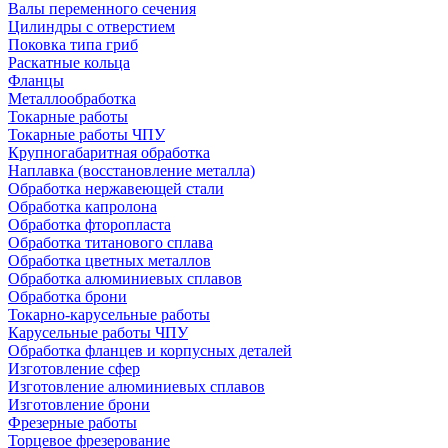
Валы переменного сечения
Цилиндры с отверстием
Поковка типа гриб
Раскатные кольца
Фланцы
Металлообработка
Токарные работы
Токарные работы ЧПУ
Крупногабаритная обработка
Наплавка (восстановление металла)
Обработка нержавеющей стали
Обработка капролона
Обработка фторопласта
Обработка титанового сплава
Обработка цветных металлов
Обработка алюминиевых сплавов
Обработка брони
Токарно-карусельные работы
Карусельные работы ЧПУ
Обработка фланцев и корпусных деталей
Изготовление сфер
Изготовление алюминиевых сплавов
Изготовление брони
Фрезерные работы
Торцевое фрезерование