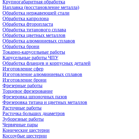
Крупногабаритная обработка
Наплавка (восстановление металла)
Обработка нержавеющей стали
Обработка капролона
Обработка фторопласта
Обработка титанового сплава
Обработка цветных металлов
Обработка алюминиевых сплавов
Обработка брони
Токарно-карусельные работы
Карусельные работы ЧПУ
Обработка фланцев и корпусных деталей
Изготовление сфер
Изготовление алюминиевых сплавов
Изготовление брони
Фрезерные работы
Торцевое фрезерование
Фрезеровка шпоночных пазов
Фрезеровка титана и цветных металлов
Расточные работы
Расточка больших диаметров
Зуборезные работы
Червячные пары
Конические шестерни
Косозубые шестерни