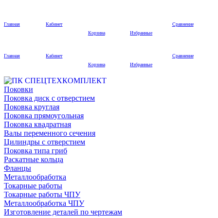
Главная
Кабинет
Сравнение
Корзина
Избранные
Главная
Кабинет
Сравнение
Корзина
Избранные
Поковки
Поковка диск с отверстием
Поковка круглая
Поковка прямоугольная
Поковка квадратная
Валы переменного сечения
Цилиндры с отверстием
Поковка типа гриб
Раскатные кольца
Фланцы
Металлообработка
Токарные работы
Токарные работы ЧПУ
Металлообработка ЧПУ
Изготовление деталей по чертежам