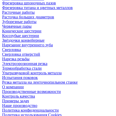
Фрезеровка шпоночных пазов
Фрезеровка титана и цветных металлов
Расточные работы
Расточка больших диаметров
Зуборезные работы
Червячные пары
Конические шестерни
Косозубые шестерни
Звёздочки конвейерные
Нарезание внутреннего зуба
Сверловка
Сверловка отверстий
Нарезка резьбы
Электроэрозионная резка
Термообработка стали
Ультразвуковой контроль металла
Испытания поковок
Резка металла на ленточнопильном станке
О компании
Производственные возможности
Контроль качества
Примеры задач
Наше производство
Политика конфиденциальности
Политика использования Cookies