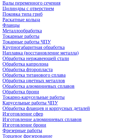
Валы переменного сечения
Цилиндры с отверстием
Поковка типа гриб
Раскатные кольца
Фланцы
Металлообработка
Токарные работы
Токарные работы ЧПУ
Крупногабаритная обработка
Наплавка (восстановление металла)
Обработка нержавеющей стали
Обработка капролона
Обработка фторопласта
Обработка титанового сплава
Обработка цветных металлов
Обработка алюминиевых сплавов
Обработка брони
Токарно-карусельные работы
Карусельные работы ЧПУ
Обработка фланцев и корпусных деталей
Изготовление сфер
Изготовление алюминиевых сплавов
Изготовление брони
Фрезерные работы
Торцевое фрезерование