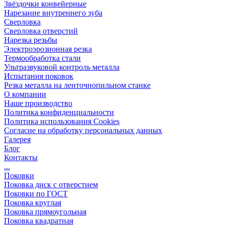
Звёздочки конвейерные
Нарезание внутреннего зуба
Сверловка
Сверловка отверстий
Нарезка резьбы
Электроэрозионная резка
Термообработка стали
Ультразвуковой контроль металла
Испытания поковок
Резка металла на ленточнопильном станке
О компании
Наше производство
Политика конфиденциальности
Политика использования Cookies
Согласие на обработку персональных данных
Галерея
Блог
Контакты
...
Поковки
Поковка диск с отверстием
Поковки по ГОСТ
Поковка круглая
Поковка прямоугольная
Поковка квадратная