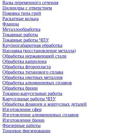
Валы переменного сечения
Цилиндры с отверстием
Поковка типа гриб
Раскатные кольца
Фланцы
Металлообработка
Токарные работы
Токарные работы ЧПУ
Крупногабаритная обработка
Наплавка (восстановление металла)
Обработка нержавеющей стали
Обработка капролона
Обработка фторопласта
Обработка титанового сплава
Обработка цветных металлов
Обработка алюминиевых сплавов
Обработка брони
Токарно-карусельные работы
Карусельные работы ЧПУ
Обработка фланцев и корпусных деталей
Изготовление сфер
Изготовление алюминиевых сплавов
Изготовление брони
Фрезерные работы
Торцевое фрезерование