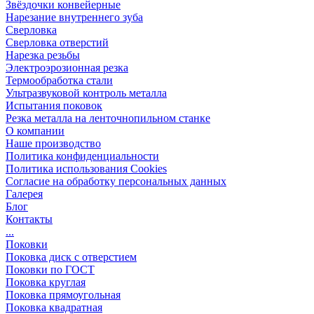
Звёздочки конвейерные
Нарезание внутреннего зуба
Сверловка
Сверловка отверстий
Нарезка резьбы
Электроэрозионная резка
Термообработка стали
Ультразвуковой контроль металла
Испытания поковок
Резка металла на ленточнопильном станке
О компании
Наше производство
Политика конфиденциальности
Политика использования Cookies
Согласие на обработку персональных данных
Галерея
Блог
Контакты
...
Поковки
Поковка диск с отверстием
Поковки по ГОСТ
Поковка круглая
Поковка прямоугольная
Поковка квадратная