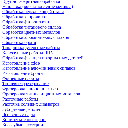
Крупногабаритная обработка
Наплавка (восстановление металла)
Обработка нержавеющей стали
Обработка капролона
Обработка фторопласта
Обработка титанового сплава
Обработка цветных металлов
Обработка алюминиевых сплавов
Обработка брони
Токарно-карусельные работы
Карусельные работы ЧПУ
Обработка фланцев и корпусных деталей
Изготовление сфер
Изготовление алюминиевых сплавов
Изготовление брони
Фрезерные работы
Торцевое фрезерование
Фрезеровка шпоночных пазов
Фрезеровка титана и цветных металлов
Расточные работы
Расточка больших диаметров
Зуборезные работы
Червячные пары
Конические шестерни
Косозубые шестерни