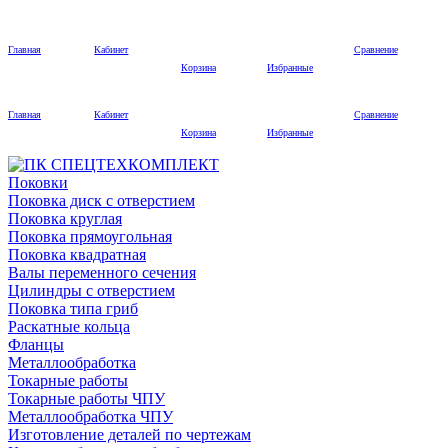
Главная
Кабинет
Сравнение
Корзина
Избранные
Главная
Кабинет
Сравнение
Корзина
Избранные
Поковки
Поковка диск с отверстием
Поковка круглая
Поковка прямоугольная
Поковка квадратная
Валы переменного сечения
Цилиндры с отверстием
Поковка типа гриб
Раскатные кольца
Фланцы
Металлообработка
Токарные работы
Токарные работы ЧПУ
Металлообработка ЧПУ
Изготовление деталей по чертежам